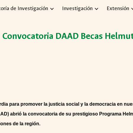
toría de Investigación
Investigación
Extensión
ip to main content
Skip to navigat
: Convocatoria DAAD Becas Helm
ia para promover la justicia social y la democracia en nuest
AD) abrió la convocatoria de su prestigioso Programa He
ones de la región.