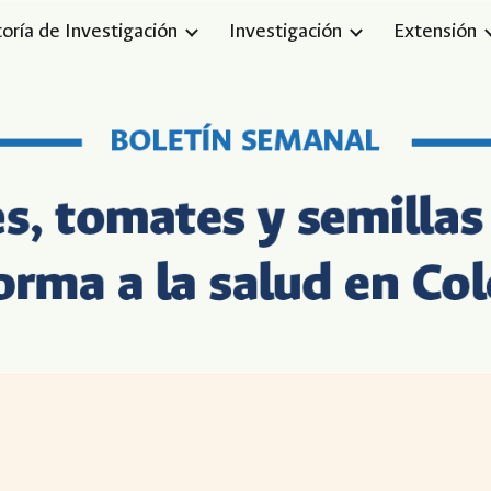
toría de Investigación
Investigación
Extensión
ip to main content
Skip to navigat