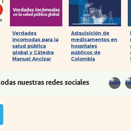
Verdades
Adquisici
ó
n de
incomodas para la
medicamentos en
salud pública
hospitales
global y Cátedra
públicos de
Manuel Ancizar
Colombia
odas nuestras redes sociales