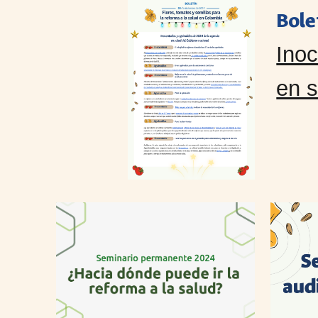
Bole
Inoc
en s