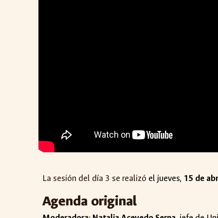
La sesión del día
3
se realiz
ó
el
jueves
,
1
5
de abr
Agenda original
Moderadora
:
Natalia Acevedo Serna
, jefe de U