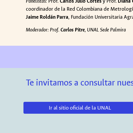
Panelistas:
Prof.
Carlos Julio Cortés
y Prof.
Diana 
coordinador de la Red Colombiana de Metrologí
Jaime Roldán Parra
, Fundación Universitaria Agr
Moderador: Prof.
Carlos Pitre
, UNAL Sede Palmira
Te invitamos a consultar nues
Ir al sitio oficial de la UNAL