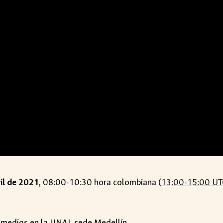
il de 2021
, 0
8
:00-1
0
:
3
0 hora colombiana (
1
3
:00-1
5
:00 UT
nimedios en la UNAL sede Medellín