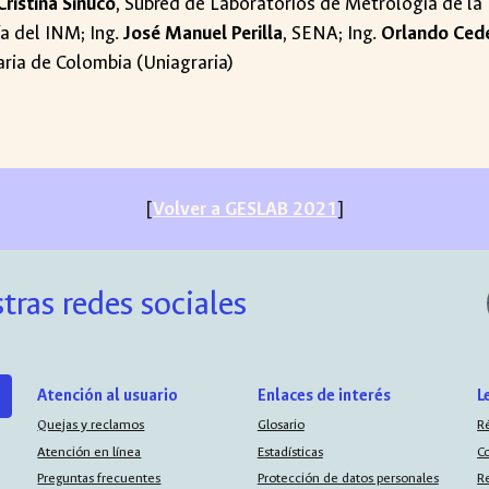
Cristina Sinuco
, Subred de Laboratorios de Metrología de 
a del INM; Ing.
José Manuel Perilla
, SENA; Ing.
Orlando Ced
aria de Colombia (Uniagraria)
[
Volver a GESLAB 2021
]
tras redes sociales
Atención al usuario
Enlaces de interés
L
Quejas y reclamos
Glosario
R
Atención en línea
Estadísticas
C
Preguntas frecuentes
Protección de datos personales
R