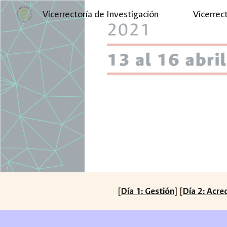
Vicerrectoría de Investigación
Vicerrec
Sk
[
Día 1: Gestión
] [
Día 2: Acre