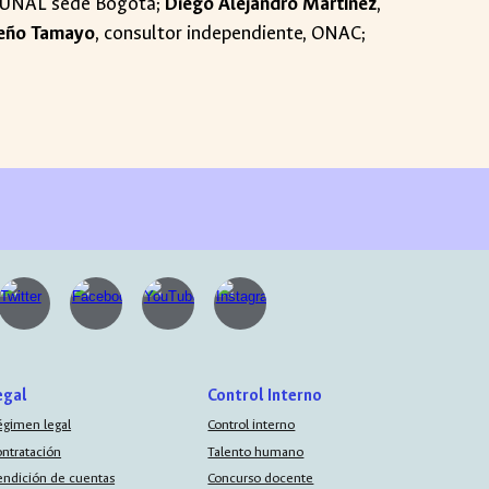
la UNAL sede Bogotá;
Diego Alejandro Martínez
,
eño Tamayo
, consultor independiente, ONAC;
egal
Control Interno
égimen legal
Control interno
ontratación
Talento humano
endición de cuentas
Concurso docente