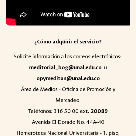
¿Cómo adquirir el servicio?
Solicite información a los c
orreos electrónicos
:
meditorial_bog@unal.edu.co
u
opymeditun@unal.edu.co
Área de
M
edios -
Oficina de Promoción y
Mercadeo
Teléfonos: 316 50 00 ext.
20089
Avenida El Dorado No. 44A-40
Hemeroteca Nacional Universitaria - 1. piso,