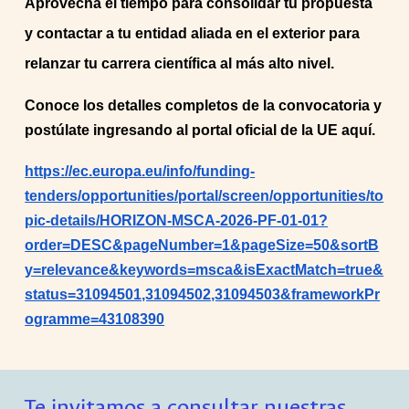
Aprovecha el tiempo para consolidar tu propuesta
y contactar a tu entidad aliada en el exterior para
relanzar tu carrera científica al más alto nivel.
Conoce los detalles completos de la convocatoria y
postúlate ingresando al portal oficial de la UE aquí.
https://ec.europa.eu/info/funding-
tenders/opportunities/portal/screen/opportunities/to
pic-details/HORIZON-MSCA-2026-PF-01-01?
order=DESC&pageNumber=1&pageSize=50&sortB
y=relevance&keywords=msca&isExactMatch=true&
status=31094501,31094502,31094503&frameworkPr
ogramme=43108390
Te invitamos a consultar nuestras