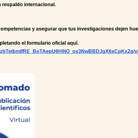
on respaldo internacional.
s competencias y asegurar que tus investigaciones dejen hu
letando el formulario oficial aquí.
SeljizbTetbmIfRE_BoTAepU6H9jO_ox3NwBBDJgX6sCpKx2g/v