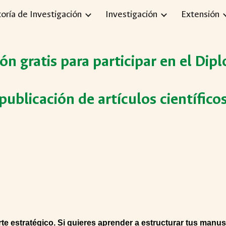
toría de Investigación
Investigación
Extensión
ip to main content
Skip to navigat
ión gratis para participar en el Di
publicación de artículos científico
 arte estratégico. Si quieres aprender a estructurar tus man