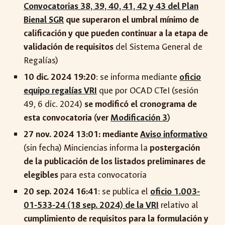
Convocatorias 38, 39, 40, 41, 42 y 43 del Plan
Bienal SGR
que superaron el umbral mínimo de
calificación y que pueden continuar a la etapa de
validación de requisitos
del Sistema General de
Regalías)
10 dic. 2024 19:20
: se informa mediante
oficio
equipo regalías VRI
que por OCAD CTeI (sesión
49, 6 dic. 2024)
se modificó el cronograma de
esta convocatoria (ver
Modificación 3
)
27
nov
. 2024
13
:
01
:
mediante
Aviso informativo
(sin fecha) Minciencias informa la
postergación
de la publicación de los listados preliminares de
elegibles
para esta convocatoria
20 sep. 2024 16:41
: se publica el
oficio 1.003-
01-533-24 (18 sep. 2024) de la VRI
relativo al
cumplimiento de requisitos para la formulación y