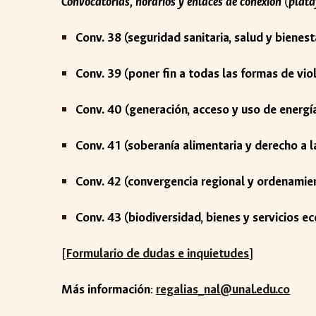
Convocatorias, horarios y enlaces de conexión (plat
Conv. 38 (seguridad sanitaria, salud y bienest
Conv. 3
9
(
poner fin a todas las formas de vio
Conv.
40
(
generación, acceso y uso de energí
Conv.
41
(
soberanía alimentaria y derecho a l
Conv.
42
(
convergencia regional y ordenamient
Conv.
43
(
biodiversidad, bienes y servicios e
[
Formulario de dudas e inquietudes
]
Más información
:
regalias_nal@unal.edu.co