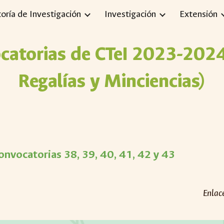
toría de Investigación
Investigación
Extensión
ip to main content
Skip to navigat
ocatorias de CTeI 2023-2024
Regalías y Minciencias)
onvocatorias 38, 39, 40, 41, 42 y 43
Enlac