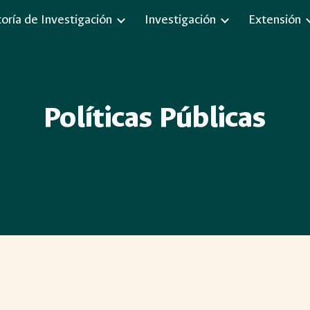
toría de Investigación
Investigación
Extensión
ip to main content
Skip to navigat
Políticas Públicas