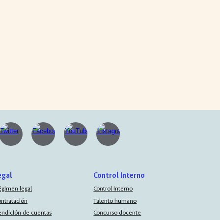
egal
Control Interno
égimen legal
Control interno
ontratación
Talento humano
endición de cuentas
Concurso docente