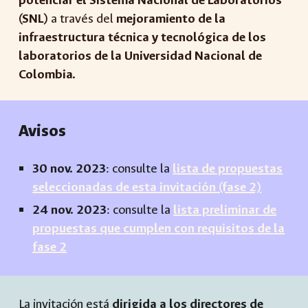
(SNL)
a través del
mejoramiento de la
infraestructura técnica y tecnológica de los
laboratorios de la Universidad Nacional de
Colombia.
Avisos
30
nov. 2023
: consulte la
l
ista de propuestas
seleccionadas de esta invitación (fase 2)
24 nov. 2023
: consulte la
lista preliminar de
propuestas que cumplen con requisitos de la
fase 2
La
invitación
está
dirigida a los directores de