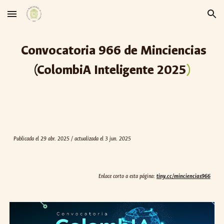
Skip to main content
Skip to navigation
Convocatoria 96
6
de Minciencias
(
ColombiA Inteligente 2025
)
Publicada el
29
abr. 2025 / actualizada el 3 jun. 2025
Enlace corto a esta página:
tiny.cc/minciencias966