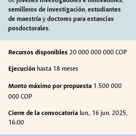
de
jóvenes investigadores e innovadores
,
semilleros de investigación
,
estudiantes
de maestría
y
doctores para estancias
posdoctorales
.
Recursos disponibles
20 000
000
000 COP
Ejecución
hasta
18 meses
Monto máximo por propuesta
1
500 000
0
00 COP
Cierre de la convocatoria
lun
.,
16
jun
. 202
5
,
16:00