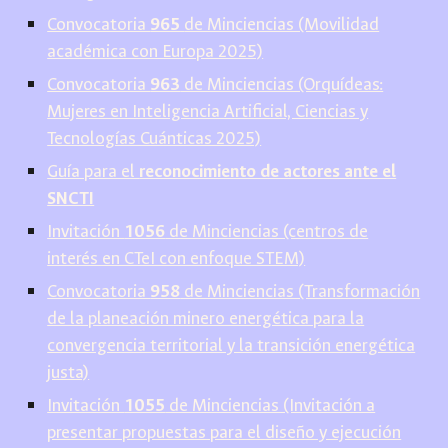
Convocatoria
965
de Minciencias (Movilidad
académica con Europa 2025)
Convocatoria
963
de Minciencias (Orquídeas:
Mujeres en Inteligencia Artificial, Ciencias y
Tecnologías Cuánticas 2025)
Guía para el
reconocimiento de actores ante el
SNCTI
Invitación
1056
de Minciencias (centros de
interés en CTeI con enfoque STEM)
Convocatoria
958
de Minciencias (Transformación
de la planeación minero energética para la
convergencia territorial y la transición energética
justa)
Invitación
1055
de Minciencias (Invitación a
presentar propuestas para el diseño y ejecución