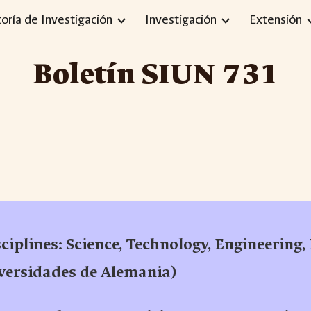
toría de Investigación
Investigación
Extensión
ip to main content
Skip to navigat
Boletín SIUN 7
3
1
ciplines: Science, Technology, Engineerin
versidades de Alemania)