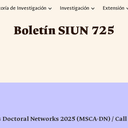
toría de Investigación
Investigación
Extensión
ip to main content
Skip to navigat
Boletín SIUN 72
5
 Doctoral Networks 2025 (MSCA-DN) / Call 