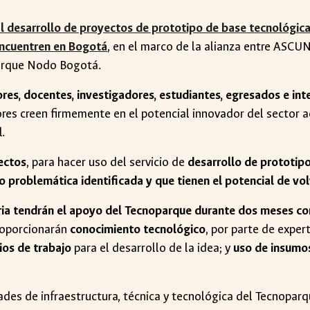
 desarrollo de proyectos de prototipo de base tecnológica 
ncuentren en Bogotá
, en el marco de la alianza entre ASCU
oparque Nodo Bogotá.
tores, docentes, investigadores, estudiantes, egresados e in
ores creen firmemente en el potencial innovador del sector 
l.
ectos
, para hacer uso del servicio de
desarrollo de prototip
 o problemática identificada y que tienen el potencial de v
ria tendrán el apoyo del Tecnoparque durante dos meses c
proporcionarán
conocimiento tecnológico
, por parte de exper
ios de trabajo
para el desarrollo de la idea; y
uso de insumos
dades de infraestructura, técnica y tecnológica del Tecnopa