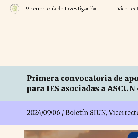
Vicerrectoría de Investigación
Vicerrec
Sk
Primera convocatoria de apoy
para IES asociadas a ASCUN
2024/09/0
6
/ Boletín SIUN, Vicerrec