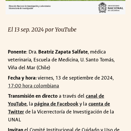
El 1
3
sep
. 2024 por YouTube
Ponente
: Dra.
Beatriz Zapata Salfate
, médica
veterinaria, Escuela de Medicina, U. Santo Tomás,
Viña del Mar (Chile)
Fecha y hora:
viernes,
13
de
septiembre
de 2024,
17:00 hora colombiana
Transmisión en directo
a través del
canal de
YouTube
, la
página de Facebook
y la
cuenta de
Twitter
de la Vicerrectoría de Investigación de la
UNAL
Invitan
el Comité Institucional de Cuidado y Uso de