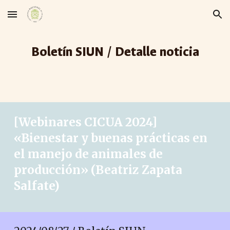
Skip to main content
Skip to navigation
Boletín SIUN / Detalle noticia
[Webinares CICUA 2024]
«
Bienestar y buenas prácticas en
el manejo de animales de
producción
» (
Beatriz Zapata
Salfate
)