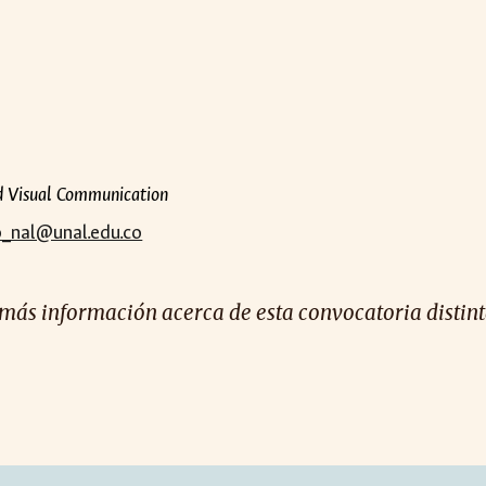
nd Visual Communication
o_nal@unal.edu.co
e más información acerca de est
a convocatoria
distin