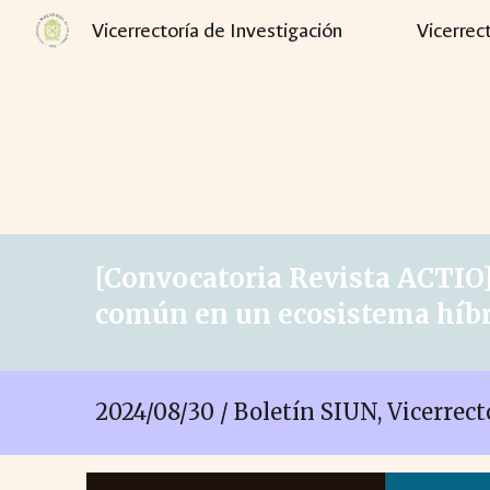
Vicerrectoría de Investigación
Vicerrec
Sk
[
Convocatoria Revista ACTIO
común en un ecosistema híb
2024/08/
30
/ Boletín SIUN, Vicerrec