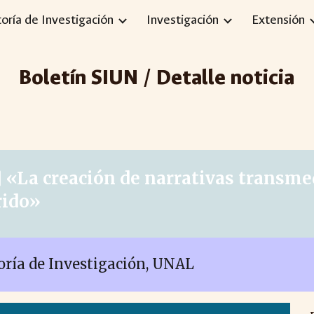
toría de Investigación
Investigación
Extensión
ip to main content
Skip to navigat
Boletín SIUN / Detalle noticia
]
«
La creación de narrativas transme
rido
»
toría de Investigación, UNAL