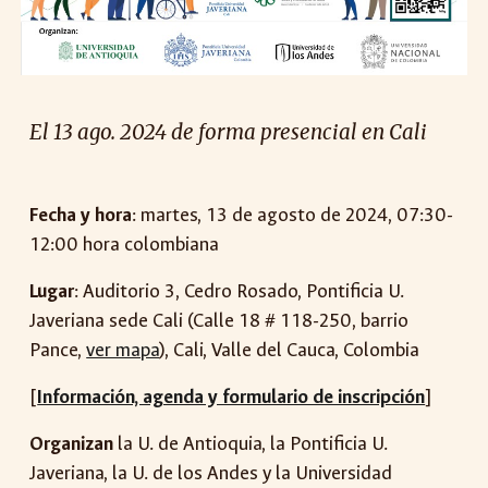
El
13
ago
. 2024 de forma presencial en
Cali
Fecha y hora
:
martes
,
13
de
agosto
de 2024,
07
:
3
0-
1
2
:00 hora colombiana
Lugar
:
Auditorio 3, Cedro Rosado, Pontificia U.
Javeriana sede Cali
(Calle
18
#
118-250
, barrio
Pance,
ver mapa
),
Cali, Valle del Cauca
, Colombia
[
Información, agenda y formulario de inscripción
]
Organizan
la U. de Antioquia, la Pontificia U.
Javeriana, la U. de los Andes y la Universidad