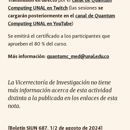
Transmisión en directo
por el
canal de Quantum
Computing UNAL en Twitch
(las sesiones
se
cargarán posteriormente en el
canal de Quantum
Computing UNAL en YouTube
)
Se emitirá el certificado a los participantes que
aprueben el 80 % del curso.
Más información
:
quantumc_med@unal.edu.co
La Vicerrectoría de Investigación no tiene
más información acerca de esta
actividad
distinta a la publicada en los enlaces de esta
nota.
[Boletín SIUN 68
7
,
1
/2 de
agosto
de 2024]