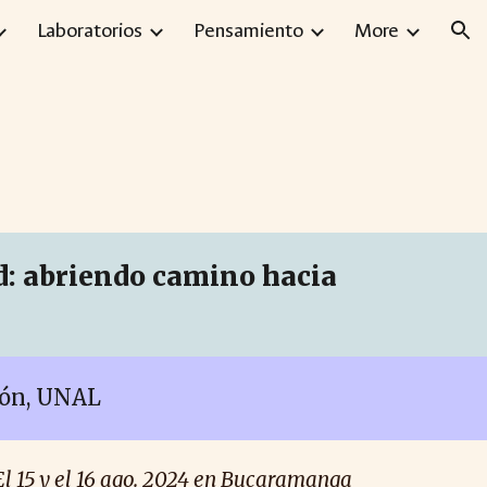
Laboratorios
Pensamiento
More
ion
ad: abriendo camino hacia
ción, UNAL
El 15 y el 16 ago. 2024 en Bucaramanga