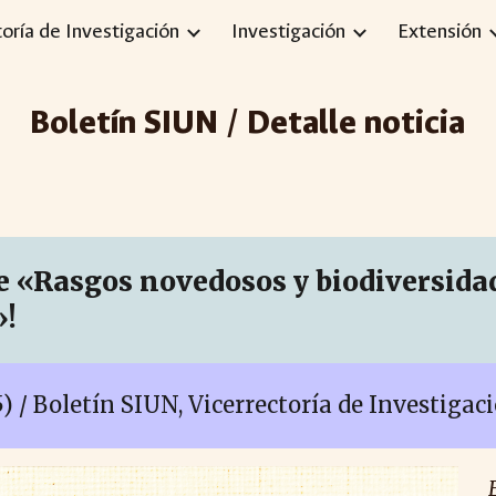
toría de Investigación
Investigación
Extensión
ip to main content
Skip to navigat
Boletín SIUN / Detalle noticia
nce «Rasgos novedosos y biodiversid
»!
5)
/ Boletín SIUN, Vicerrectoría de Investiga