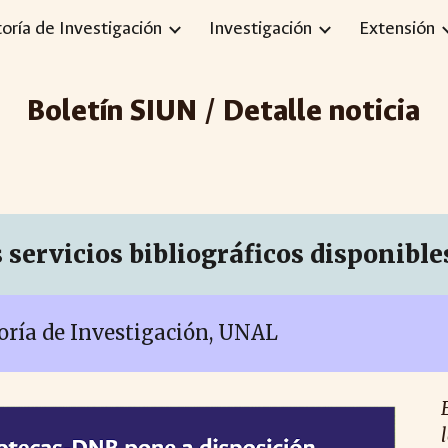
toría de Investigación
Investigación
Extensión
ip to main content
Skip to navigat
Boletín SIUN / Detalle noticia
 servicios bibliográficos disponib
toría de Investigación, UNAL