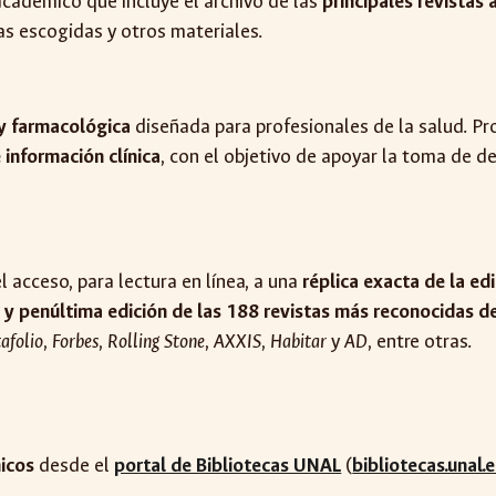
cadémico que incluye el archivo de las
principales revistas
as escogidas y otros materiales.
 y farmacológica
diseñada para profesionales de la salud. P
información clínica
, con el objetivo de apoyar la toma de de
 acceso, para lectura en línea, a una
réplica exacta de la ed
a y penúltima edición de las 188 revistas más reconocidas 
afolio
,
Forbes
,
Rolling Stone
,
AXXIS
,
Habitar
y
AD
, entre otras.
nicos
desde el
portal de Bibliotecas UNAL
(
bibliotecas.unal.