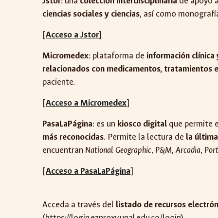
Jstor
: una
colección interdisciplinaria
de apoyo a
ciencias sociales y ciencias
, así como monografí
[
Acceso a Jstor
]
Micromedex
: plataforma de
información clínica
relacionados con medicamentos, tratamientos e 
paciente.
[
Acceso a
Micromedex
]
PasaLaPágina
: es un
kiosco digital
que permite el
más reconocidas
. Permite la lectura de
la últim
encuentran
National Geographic
,
P&M
,
Arcadia
,
Port
[
Acceso a PasaLaPágina
]
Acceda a través del
listado de recursos electró
(
https://login.ezproxy.unal.edu.co/login
)