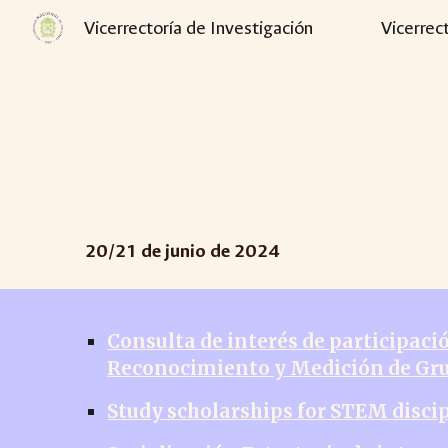
Vicerrectoría de Investigación
Vicerrec
Sk
20
/
21
de junio de 2024
Consulta de interés de participaci
Reconocimiento y Medición de Grup
Study scholarships for STEM disci