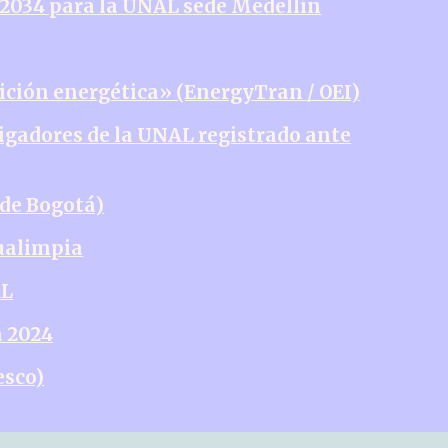
-2034 para la UNAL sede Medellín
ición energética» (EnergyTran / OEI)
tigadores de la UNAL registrado ante
ede Bogotá)
ualimpia
AL
a 2024
esco)