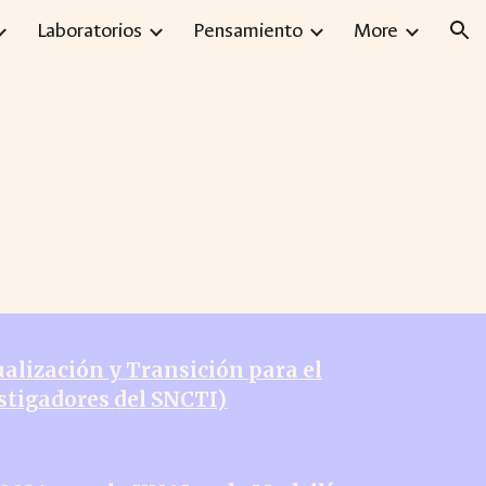
Laboratorios
Pensamiento
More
ion
ualización y Transición para el
stigadores del SNCTI)