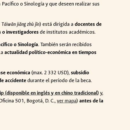
 Pacífico o Sinología y que deseen realizar sus
;
Táiwān jiǎng zhù jīn
) está dirigida a
docentes de
s o investigadores
de institutos académicos.
cífico o Sinología
. También serán recibidos
la
actualidad político-económica en tiempos
lase económica
(max. 2 332 USD),
subsidio
de accidente
durante el período de la beca.
p (disponible en inglés y en chino tradicional)
y,
Oficina 501, Bogotá, D. C.,
ver mapa
)
antes de la