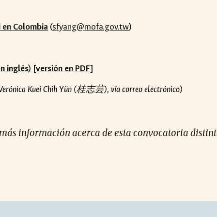
i en Colombia
(
sfyang@mofa.gov.tw
)
n inglés)
[
versión en PDF
]
e Verónica Kuei Chih Yün (桂志芸), vía correo electrónico)
 más información acerca de esta convocatoria distinta