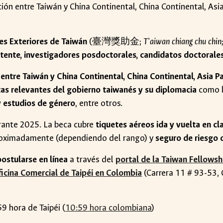
ión entre Taiwán y China Continental, China Continental, Asia
es Exteriores de Taiwán
(臺灣獎助金;
T'aiwan chiang chu chin
istente, investigadores posdoctorales, candidatos doctorale
 entre Taiwán y China Continental, China Continental, Asia Pa
cas relevantes del gobierno taiwanés y su diplomacia
como 
y estudios de género
, entre otros.
ante 2025. La beca cubre
tiquetes aéreos ida y vuelta en c
oximadamente (dependiendo del rango) y
seguro de riesgo 
postularse en línea
a través del
portal de la Taiwan Fellowshi
icina Comercial de Taipéi en Colombia
(Carrera 11 # 93-53, 
59 hora de Taipéi (
10:59 hora colombiana
)