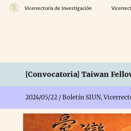
Vicerrectoría de Investigación
Vicerrec
Sk
[Convocatoria]
Taiwan Fello
2024/0
5
/
22
/ Boletín SIUN, Vicerrec