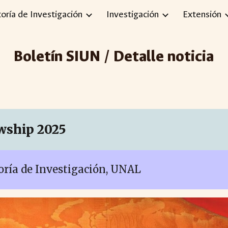
toría de Investigación
Investigación
Extensión
ip to main content
Skip to navigat
Boletín SIUN / Detalle noticia
wship 2025
toría de Investigación, UNAL