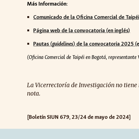
Más Información
:
Comunicado de la Oficina Comercial de Taipé
P
ágina web de la convocatoria (en inglés)
Pautas (
guidelines
)
de la convocatoria 202
5
(e
(Oficina Comercial de Taipéi en Bogotá, representant
La Vicerrectoría de Investigación no tiene
nota.
[Boletín SIUN 6
79
, 2
3
/2
4
de
mayo
de 2024]