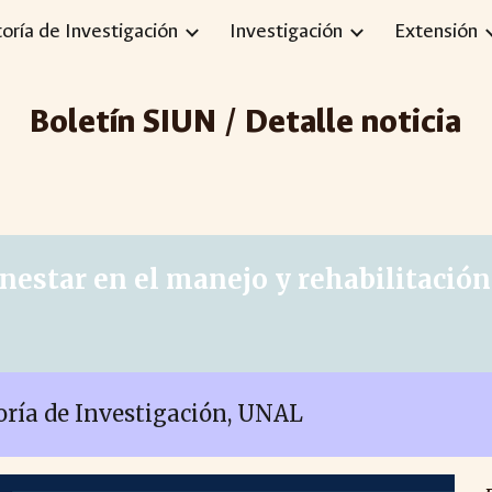
toría de Investigación
Investigación
Extensión
ip to main content
Skip to navigat
Boletín SIUN / Detalle noticia
nestar en el manejo y rehabilitación
toría de Investigación, UNAL