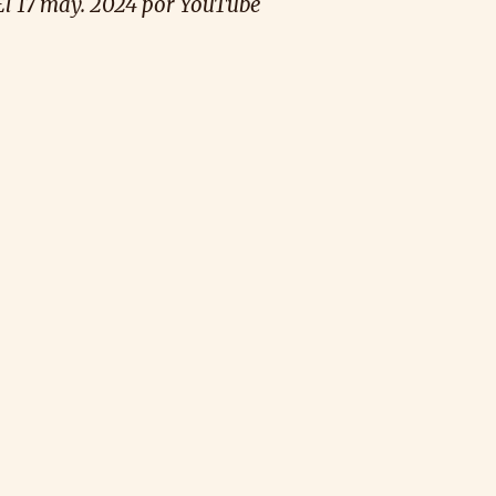
El
17
may
. 2024 por YouTube