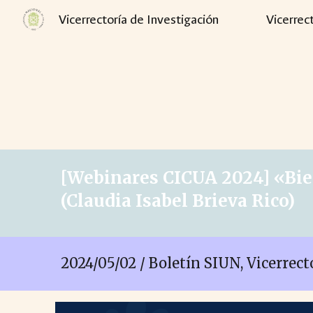
Vicerrectoría de Investigación
Vicerrec
Sk
[Webinares CICUA 2024] «
Bie
(
Claudia Isabel Brieva Rico
)
2024/0
5
/
02
/ Boletín SIUN, Vicerrec