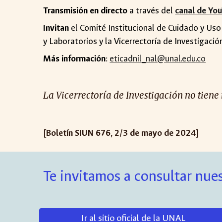
Transmisión en directo
a través del
canal de Yo
Invitan
el Comité Institucional de Cuidado y Uso
y Laboratorios y la Vicerrectoría de Investigaci
Más información
:
eticadnil_nal@unal.edu.co
La Vicerrectoría de Investigación no tiene
[Boletín SIUN 6
76
,
2
/
3
de ma
y
o de 2024]
Te invitamos a consultar nues
Ir al sitio oficial de la UNAL