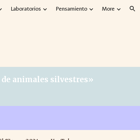
Laboratorios
Pensamiento
More
ion
 de animales silvestres
»