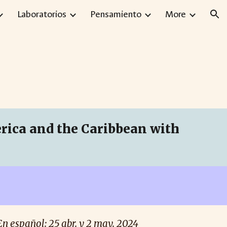
Laboratorios
Pensamiento
More
ion
erica and the Caribbean with
En español
:
25
abr. y 2 may
. 2024