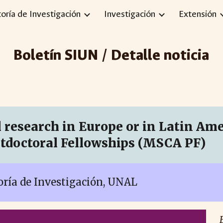
toría de Investigación
Investigación
Extensión
ip to main content
Skip to navigat
Boletín SIUN / Detalle noticia
 research in Europe or in Latin Am
tdoctoral Fellowships (MSCA PF)
toría de Investigación, UNAL