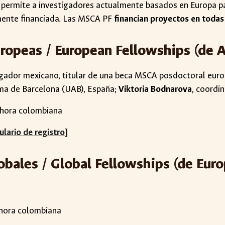
 permite a investigadores actualmente basados en Europa pa
lmente financiada. Las MSCA PF
financian proyectos en todas
ropeas / European Fellowships (de A
tigador mexicano, titular de una beca MSCA posdoctoral euro
oma de Barcelona (UAB), España;
Viktoria Bodnarova
, coordi
0 hora colombiana
lario de registro
]
obales
/
Global
Fellowships (de
Eur
hora colombiana