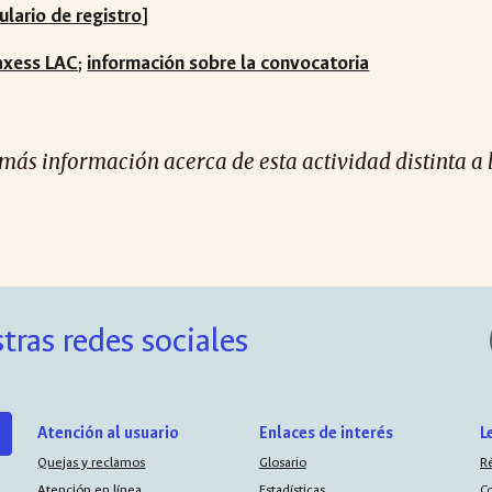
lario de registro
]
axess LAC
;
información sobre la convocatoria
 más información acerca de esta actividad distinta a 
tras redes sociales
Atención al usuario
Enlaces de interés
L
Quejas y reclamos
Glosario
R
Atención en línea
Estadísticas
C