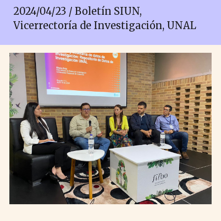
202
4
/
04
/2
3
/ Boletín SIUN,
Vicerrectoría de Investigación, UNAL