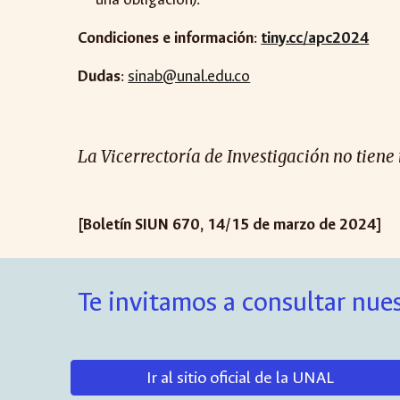
Condiciones e información
:
tiny.cc/apc2024
Dudas
:
sinab@unal.edu.co
La Vicerrectoría de Investigación no tien
[Boletín SIUN 6
70
,
14
/
15
de marzo de 2024]
Te invitamos a consultar nues
Ir al sitio oficial de la UNAL