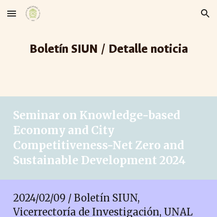
Skip to main content
Skip to navigation
Boletín SIUN / Detalle noticia
Seminar on Knowledge-based
Economy and City
Competitiveness-Net Zero and
Sustainable Development 2024
2024/02/0
9
/ Boletín SIUN,
Vicerrectoría de Investigación, UNAL