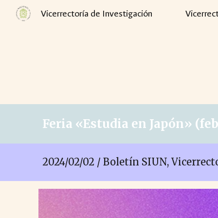
Vicerrectoría de Investigación
Vicerrec
Sk
Feria «Estudia en Japón» (fe
2024/02/02 / Boletín SIUN, Vicerrec