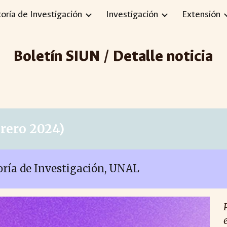
toría de Investigación
Investigación
Extensión
ip to main content
Skip to navigat
Boletín SIUN / Detalle noticia
brero 2024)
toría de Investigación, UNAL