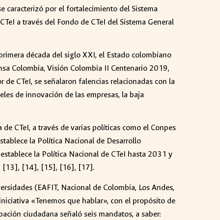
e caracterizó por el fortalecimiento del Sistema
 CTeI a través del Fondo de CTeI del Sistema General
 primera década del siglo XXI, el Estado colombiano
sa Colombia, Visión Colombia II Centenario 2019,
r de CTeI, se señalaron falencias relacionadas con la
veles de innovación de las empresas, la baja
 de CTeI, a través de varias políticas como el Conpes
tablece la Política Nacional de Desarrollo
stablece la Política Nacional de CTeI hasta 2031 y
[13], [14], [15], [16], [17].
niversidades (EAFIT, Nacional de Colombia, Los Andes,
 iniciativa «Tenemos que hablar», con el propósito de
ipación ciudadana señaló seis mandatos, a saber: