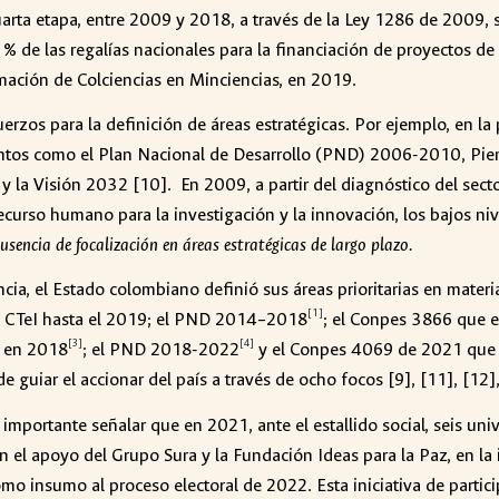
uarta etapa, entre 2009 y 2018, a través de la Ley 1286 de 2009, s
% de las regalías nacionales para la financiación de proyectos de
ormación de Colciencias en Minciencias, en 2019.
erzos para la definición de áreas estratégicas. Por ejemplo, en la
entos como el Plan Nacional de Desarrollo (PND) 2006-2010, Pien
y la Visión 2032 [10]. En 2009, a partir del diagnóstico del secto
 recurso humano para la investigación y la innovación, los bajos ni
usencia de focalización en áreas estratégicas de largo plazo.
ia, el Estado colombiano definió sus áreas prioritarias en materia
[1]
de CTeI hasta el 2019; el PND 2014–2018
; el Conpes 3866 que es
[3]
[4]
e en 2018
; el PND 2018-2022
y el Conpes 4069 de 2021 que e
guiar el accionar del país a través de ocho focos [9], [11], [12], 
es importante señalar que en 2021, ante el estallido social, seis u
on el apoyo del Grupo Sura y la Fundación Ideas para la Paz, en la
mo insumo al proceso electoral de 2022. Esta iniciativa de partic