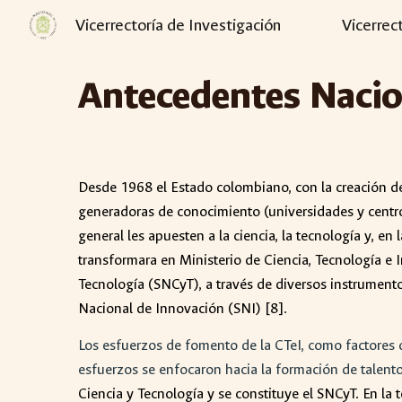
Vicerrectoría de Investigación
Vicerrec
Sk
Antecedentes Nacio
Desde 1968 el Estado colombiano, con la creación de
generadoras de conocimiento (universidades y centros
general les apuesten a la ciencia, la tecnología y, e
transformara en Ministerio de Ciencia, Tecnología e I
Tecnología (SNCyT), a través de diversos instrument
Nacional de Innovación (SNI) [8].
Los esfuerzos de fomento de la CTeI, como factores 
esfuerzos se enfocaron hacia la formación de talen
Ciencia y Tecnología y se constituye el SNCyT. En la