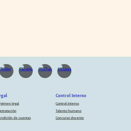
egal
Control Interno
égimen legal
Control interno
ontratación
Talento humano
endición de cuentas
Concurso docente