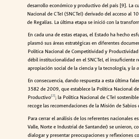
desarrollo económico y productivo del país [9]. La c
Nacional de CTeI (SNCTeI) derivado del acceso al 10 
de Regalías. La última etapa se inició con la transf
En cada una de estas etapas, el Estado ha hecho esfu
plasmó sus áreas estratégicas en diferentes docum
Política Nacional de Competitividad y Productividad 
débil institucionalidad en el SNCTeI, el insuficiente
apropiación social de la ciencia y la tecnología, y
la a
En consecuencia, dando respuesta a esta última falenc
3582 de 2009, que establece la Política Nacional 
[2]
Productivo
; la Política Nacional de CTeI sostenibl
recoge las recomendaciones de la Misión de Sabios de 
Para cerrar el análisis de los referentes nacionales 
Valle, Norte e Industrial de Santander) se unieron, c
dialogar y presentar preocupaciones y reflexiones co