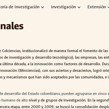
toría de Investigación
Investigación
Extensión
ip to main content
Skip to navigat
nales
 Colciencias, institucionalizó de manera formal el fomento de las
 de investigación y desarrollo tecnológico), las empresas, las ent
n la última década, a la innovación como factores de desarrollo. Du
nnovación (Minciencias), con sus aciertos y desaciertos, logró ori
os y mecanismos que han sido aceptados por las comunidades, e im
de desarrollo del Estado colombiano, pueden agruparse en cinco et
to humano de alto
nivel y de grupos de investigación. En la segun
 tercera etapa, entre 2000 y 2009, se buscó la consolidación despl