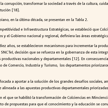
la corrupción, transformar la sociedad a través de la cultura, cuidar
itución [18].
iano, en la última década, se presentan en la Tabla 2.
titividad e Infraestructura Estratégicas, se estableció que Colcie
s y el Gobierno nacional y regional, definiera las áreas estratégica
iez años, se establecieron mecanismos para incrementar la produc
el SNCTeI, decisión que se refuerza en la gobernanza de esta int
as productivas nacionales y departamentales [12]. En consecuencia,
o de Comercio, Industria y Turismo, los departamentos priorizaron
focada a aportar a la solución de los grandes desafíos sociales, 
e alineada a las apuestas productivas departamentales priorizadas
 el que se habilitó la transformación de Colciencias en Minciencia
unto de propuestas para que el conocimiento y la educación se con