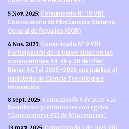
Convocatoria Nacional 957
.
Comunicado N° 10 VRI.
5 Nov. 2025:
Convocatoria 50 MinCiencias Sistema
General de Regalías (SGR)
Comunicado N° 9 VRI.
4 Nov. 2025:
Participación de la Universidad en las
convocatorias 44, 46 y 50 del Plan
Bienal ACTeI 2025–2026 que publicó el
ministerio de Ciencia Tecnología e
Innovación.
8
sept. 2025
:
Comunicado 8 de 2025 VRI -
Resultados preliminares corregidos
"Convocatoria 957 de Minciencias"
13 may. 2025
:
Comunicado 7 de 2025 VRI