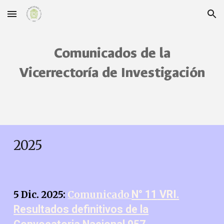
Skip to main content
Skip to navigation
Comunicados
de la
Vicerrectoría de Investigación
2025
N° 1
1
VRI.
5 Dic. 2025:
Comunicado
R
esultados definitivos de la