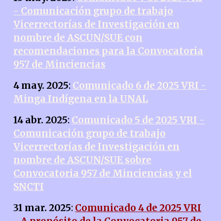
- Comunicación grupo de trabajo
Vicerrectorías de Investigación en
nombre de ASCUN/SUE con
recomendaciones para la Convocatoria
957 de Minciencias
4 may. 2025
:
Comunicado 6 de 2025 VRI -
Minga Indígena en la UNAL
14 abr. 2025
:
Comunicado 5 de 2025 VRI -
Comunicación grupo de trabajo
Vicerrectorías de Investigación en
nombre de ASCUN/SUE sobre
Convocatoria 957 de Minciencias y el
SNCTI
31 mar. 2025
:
Comunicado 4 de 2025 VRI