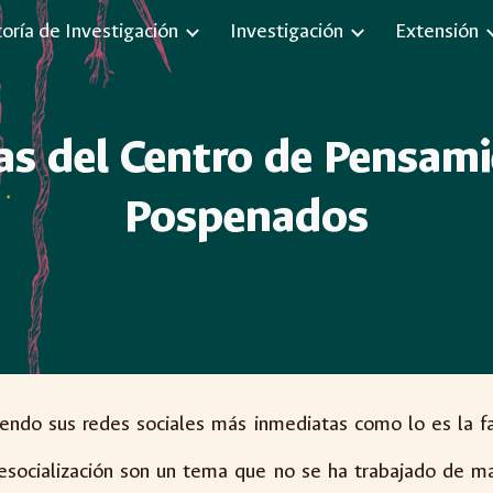
toría de Investigación
Investigación
Extensión
ip to main content
Skip to navigat
as del Centro de Pensam
Pospenados
endo sus redes sociales más inmediatas como lo es la f
resocialización son un tema que no se ha trabajado de 