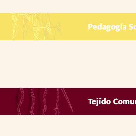
Pedagogía So
Tejido Comun