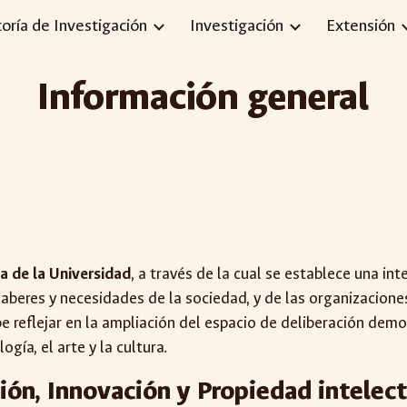
toría de Investigación
Investigación
Extensión
ip to main content
Skip to navigat
Información general
a de la Universidad
, a través de la cual se establece una int
beres y necesidades de la sociedad, y de las organizaciones
be reflejar en la ampliación del espacio de deliberación demo
ogía, el arte y la cultura.
ión, Innovación y Propiedad intelec