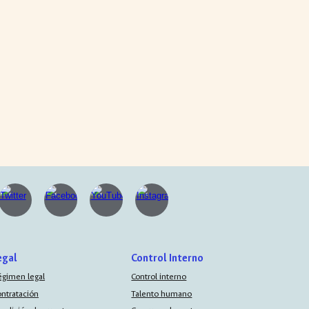
egal
Control Interno
égimen legal
Control interno
ontratación
Talento humano