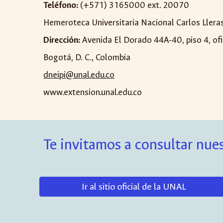
Teléfono:
(+571) 3165000 ext. 20070
Hemeroteca Universitaria Nacional Carlos Lleras
Dirección:
Avenida El Dorado 44A-40, piso 4, of
Bogotá, D. C., Colombia
dneipi@unal.edu.co
www.extension.unal.edu.co
Te invitamos a consultar nues
Ir al sitio oficial de la UNAL