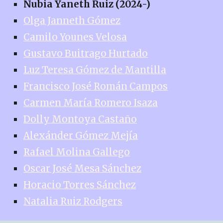
Nubia Yaneth Ruiz (2024-)
Olga Janneth Gómez
Camilo Younes Velosa
Gustavo Buitrago Hurtado
Luz Teresa Gómez de Mantilla
Francisco José Román Campos
Carmen María Romero Isaza
Dolly Montoya Castaño
Alexánder Gómez Mejía
Rafael Molina Gallego
Oscar José Mesa Sánchez
Horacio Torres Sánchez
Natalia Ruiz Rodgers