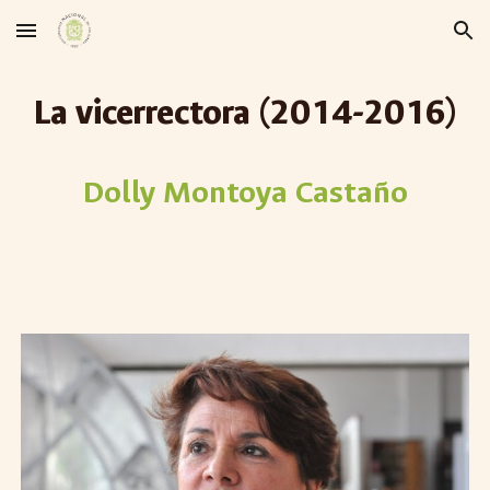
Skip to main content
Skip to navigation
La vicerrectora (20
14
-20
16
)
Dolly Montoya Castaño